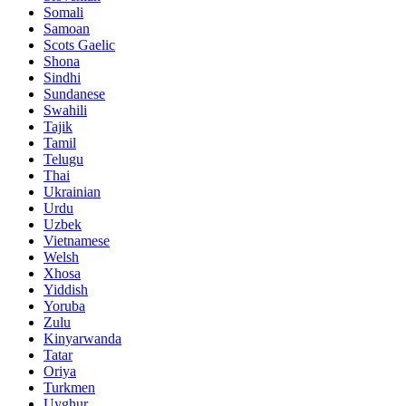
Somali
Samoan
Scots Gaelic
Shona
Sindhi
Sundanese
Swahili
Tajik
Tamil
Telugu
Thai
Ukrainian
Urdu
Uzbek
Vietnamese
Welsh
Xhosa
Yiddish
Yoruba
Zulu
Kinyarwanda
Tatar
Oriya
Turkmen
Uyghur