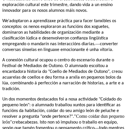
exploración cultural este trimestre, dando vida a un ensino
innovador para os nosos alumnos máis novos.
'
We
adoptaron a aprendizaxe práctica para facer tanxibles os
conceptos: os nenos exploraron as funcións dos xoguetes,
dominaron as habilidades de organización mediante a
clasificación lúdica e desenvolveron confianza lingüística
—
empregando o mandarín nas interaccións diarias.
converter
conversas sinxelas en linguaxe emocionante é unha vitoria.
A conexión cultural ocupou o centro do escenario durante o
Festival de Mediados de Outono. O alumnado escoitou a
encantadora historia do "Coello de Mediados de Outono", creou
acuarelas de coellos e deu forma a arxila en pequenos bolos da
lúa, combinando á perfección a narración de historias, a arte e a
tradición.
Un dos momentos destacados foi a nosa actividade "Coidado do
pequeno león": o alumnado traballou xuntos para identificar as
funcións da habitación, coidar do seu amigo león de peluche e
"Como coidar dun pequeno
resolver a pregunta "onde pertence?".
león"
crebacabezas. Isto non só impulsou o traballo en equipo,
—
senón que tamén fomentou o pensamento crítico
todo mentres