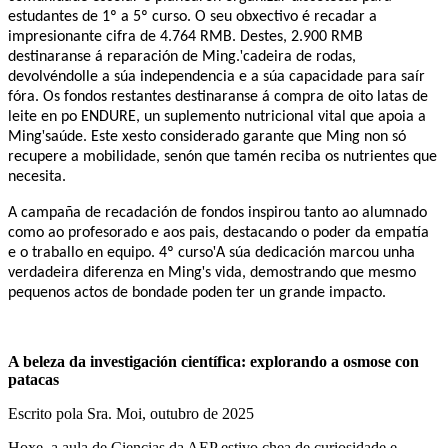
estudantes de 1º a 5º curso. O seu obxectivo é recadar a
impresionante cifra de 4.764 RMB. Destes, 2.900 RMB
'
destinaranse á reparación de Ming.
cadeira de rodas,
devolvéndolle a súa independencia e a súa capacidade para saír
fóra. Os fondos restantes destinaranse á compra de oito latas de
leite en po ENDURE, un suplemento nutricional vital que apoia a
'
Ming
saúde. Este xesto considerado garante que Ming non só
recupere a mobilidade, senón que tamén reciba os nutrientes que
necesita.
A campaña de recadación de fondos inspirou tanto ao alumnado
como ao profesorado e aos pais, destacando o poder da empatía
'
e o traballo en equipo. 4º curso
A súa dedicación marcou unha
'
verdadeira diferenza en Ming
s vida, demostrando que mesmo
pequenos actos de bondade poden ter un grande impacto.
A beleza da investigación científica: explorando a osmose con
patacas
Escrito pola Sra. Moi, outubro de 2025
Hoxe, a aula de Ciencias da AEP estivo chea de curiosidade e