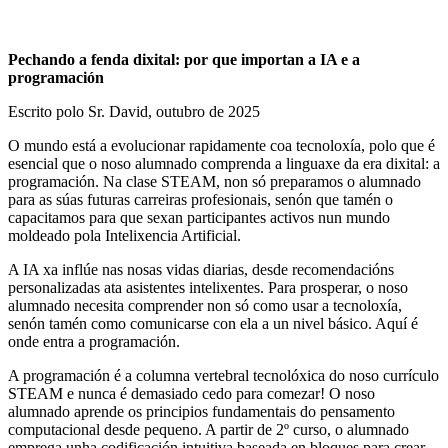
Pechando a fenda dixital: por que importan a IA e a
programación
Escrito polo Sr. David, outubro de 2025
O mundo está a evolucionar rapidamente coa tecnoloxía, polo que é
esencial que o noso alumnado comprenda a linguaxe da era dixital: a
programación. Na clase STEAM, non só preparamos o alumnado
para as súas futuras carreiras profesionais, senón que tamén o
capacitamos para que sexan participantes activos nun mundo
moldeado pola Intelixencia Artificial.
A IA xa inflúe nas nosas vidas diarias, desde recomendacións
personalizadas ata asistentes intelixentes. Para prosperar, o noso
alumnado necesita comprender non só como usar a tecnoloxía,
senón tamén como comunicarse con ela a un nivel básico. Aquí é
onde entra a programación.
A programación é a columna vertebral tecnolóxica do noso currículo
STEAM e nunca é demasiado cedo para comezar! O noso
alumnado aprende os principios fundamentais do pensamento
computacional desde pequeno. A partir de 2º curso, o alumnado
emprega unha codificación intuitiva baseada en bloques para crear