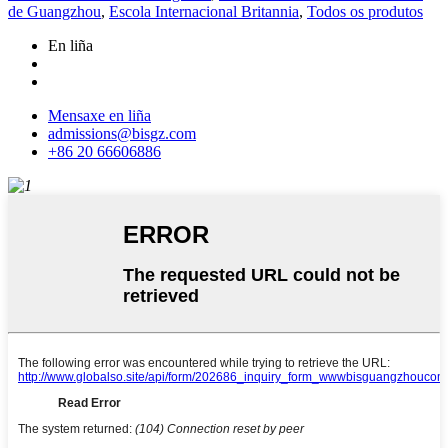
de Guangzhou
,
Escola Internacional Britannia
,
Todos os produtos
En liña
Mensaxe en liña
admissions@bisgz.com
+86 20 66606886