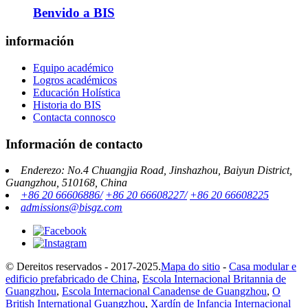
Benvido a BIS
información
Equipo académico
Logros académicos
Educación Holística
Historia do BIS
Contacta connosco
Información de contacto
Enderezo: No.4 Chuangjia Road, Jinshazhou, Baiyun District,
Guangzhou, 510168, China
+86 20 66606886/
+86 20 66608227/
+86 20 66608225
admissions@bisgz.com
© Dereitos reservados - 2017-2025.
Mapa do sitio
-
Casa modular e
edificio prefabricado de China
,
Escola Internacional Britannia de
Guangzhou
,
Escola Internacional Canadense de Guangzhou
,
O
British International Guangzhou
,
Xardín de Infancia Internacional