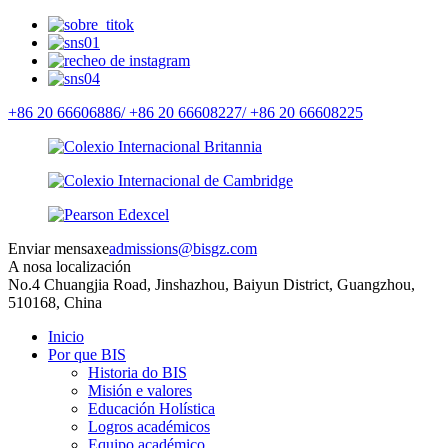
+86 20 66606886/
+86 20 66608227/
+86 20 66608225
Enviar mensaxe
admissions@bisgz.com
A nosa localización
No.4 Chuangjia Road, Jinshazhou, Baiyun District, Guangzhou,
510168, China
Inicio
Por que BIS
Historia do BIS
Misión e valores
Educación Holística
Logros académicos
Equipo académico