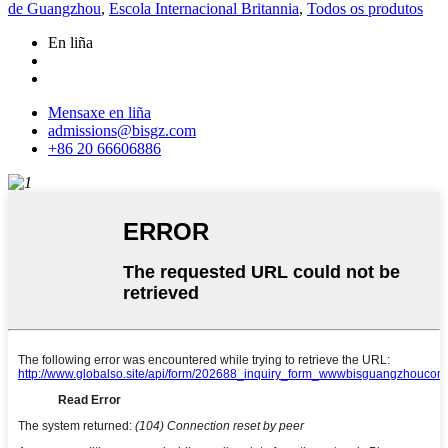
de Guangzhou
,
Escola Internacional Britannia
,
Todos os produtos
En liña
Mensaxe en liña
admissions@bisgz.com
+86 20 66606886