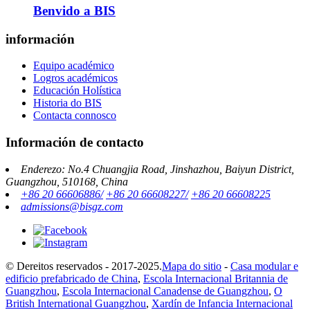
Benvido a BIS
información
Equipo académico
Logros académicos
Educación Holística
Historia do BIS
Contacta connosco
Información de contacto
Enderezo: No.4 Chuangjia Road, Jinshazhou, Baiyun District,
Guangzhou, 510168, China
+86 20 66606886/
+86 20 66608227/
+86 20 66608225
admissions@bisgz.com
© Dereitos reservados - 2017-2025.
Mapa do sitio
-
Casa modular e
edificio prefabricado de China
,
Escola Internacional Britannia de
Guangzhou
,
Escola Internacional Canadense de Guangzhou
,
O
British International Guangzhou
,
Xardín de Infancia Internacional