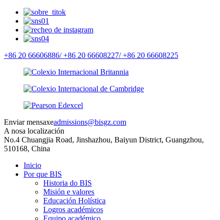
+86 20 66606886/
+86 20 66608227/
+86 20 66608225
Enviar mensaxe
admissions@bisgz.com
A nosa localización
No.4 Chuangjia Road, Jinshazhou, Baiyun District, Guangzhou,
510168, China
Inicio
Por que BIS
Historia do BIS
Misión e valores
Educación Holística
Logros académicos
Equipo académico