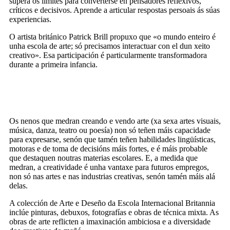
supera os límites para converterse en pensadores reflexivos,
críticos e decisivos. Aprende a articular respostas persoais ás súas
experiencias.
O artista británico Patrick Brill propuxo que «o mundo enteiro é
unha escola de arte; só precisamos interactuar con el dun xeito
creativo». Esa participación é particularmente transformadora
durante a primeira infancia.
Os nenos que medran creando e vendo arte (xa sexa artes visuais,
música, danza, teatro ou poesía) non só teñen máis capacidade
para expresarse, senón que tamén teñen habilidades lingüísticas,
motoras e de toma de decisións máis fortes, e é máis probable
que destaquen noutras materias escolares. E, a medida que
medran, a creatividade é unha vantaxe para futuros empregos,
non só nas artes e nas industrias creativas, senón tamén máis alá
delas.
A colección de Arte e Deseño da Escola Internacional Britannia
inclúe pinturas, debuxos, fotografías e obras de técnica mixta. As
obras de arte reflicten a imaxinación ambiciosa e a diversidade