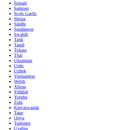
Somali
Samoan
Scots Gaelic
Shona
Sindhi
Sundanese
Swahili
Tajik
Tamil
Telugu
Thai
Ukrainian
Urdu
Uzbek
Vietnamese
Welsh
Xhosa
Yiddish
Yoruba
Zulu
Kinyarwanda
Tatar
Oriya
Turkmen
Uyghur